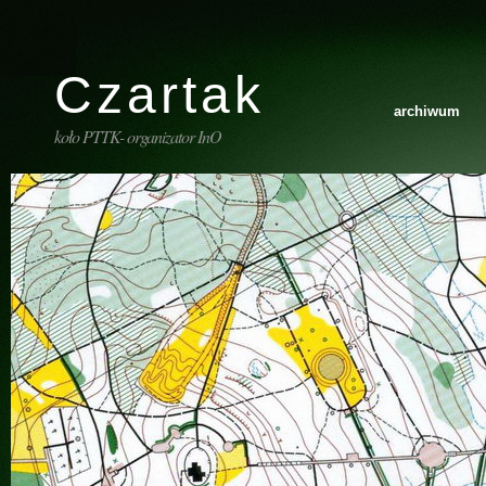
Czartak
archiwum
koło PTTK- organizator InO