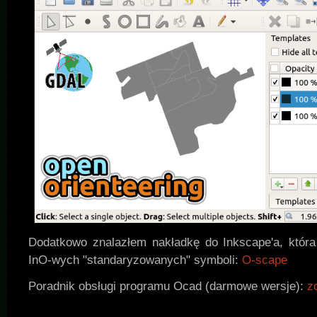
Dodatkowo znalazłem nakładkę do Inkscape'a, która
InO-wych "standaryzowanych" symboli:
O-scape
Poradnik obsługi programu Ocad (darmowe wersje):
z