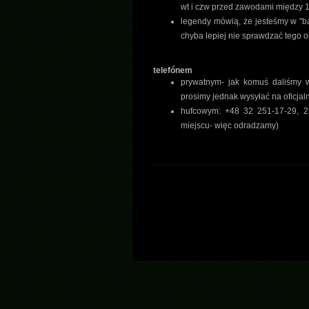
wt i czw przed zawodami między 1
legendy mówią, że jesteśmy w "ba
chyba lepiej nie sprawdzać tego o
telefónem
prywatnym- jak komuś daliśmy w
prosimy jednak wysyłać na oficjaln
hufcowym: +48 32 251-17-29, 2
miejscu- więc odradzamy)