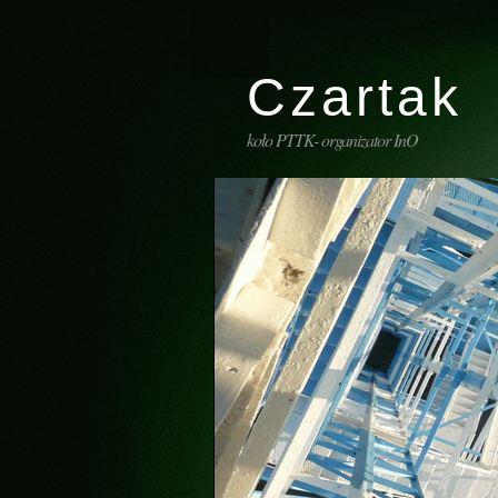
Czartak
koło PTTK- organizator InO