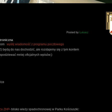
Posted by
Łukasz
troniczna
l.com
wyślij wiadomość z programu pocztowego
2) będą do nas dochodzić, ale rozstajemy się z tym kontem
spodziewać mniej oficjalnych wpisów;)
ice
fcu ZHP
- blisko wieży spadochronowej w Parku Kościuszki: