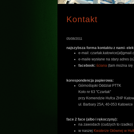
Kontakt
05/08/2011
najszybsza forma kontaktu z nami- elek
e-mail: czartak.katowice{at}gmai
e-maile wysłane na stary adres (o
facebook:
ściana
(tam można się 
korespondencja papierowa:
Górnośląski Oddział PTTK
Koło nr 63 "Czartak"
przy Komendzie Hufca ZHP Katow
ul. Barbary 25A; 40-053 Katowice
face 2 face (albo i rękoczyny):
na zawodach (cudzych to rzadko)
w naszej
Kwaterze Głównej w Hu